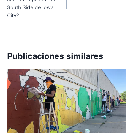
entradas
South Side de Iowa
City?
Publicaciones similares